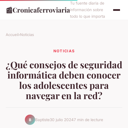
Tu fuente diaria de
📰
Cronicaferroviaria
información sobre
todo lo que importa
Accueil
›
Noticias
NOTICIAS
¿Qué consejos de seguridad
informática deben conocer
los adolescentes para
navegar en la red?
Baptiste
30 julio 2024
7 min de lecture
B