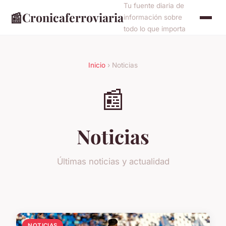
Tu fuente diaria de
📰
Cronicaferroviaria
información sobre
todo lo que importa
Inicio
› Noticias
📰
Noticias
Últimas noticias y actualidad
NOTICIAS