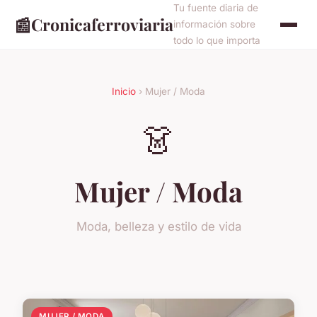
Tu fuente diaria de
📰
Cronicaferroviaria
información sobre
todo lo que importa
Inicio
› Mujer / Moda
👗
Mujer / Moda
Moda, belleza y estilo de vida
MUJER / MODA