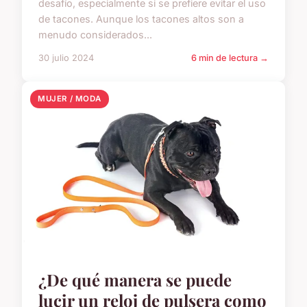
desafío, especialmente si se prefiere evitar el uso
de tacones. Aunque los tacones altos son a
menudo considerados...
30 julio 2024
6 min de lectura →
MUJER / MODA
¿De qué manera se puede
lucir un reloj de pulsera como