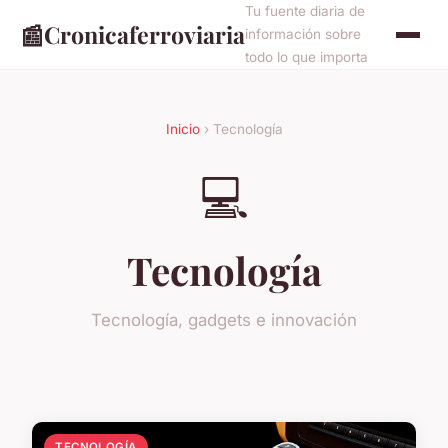
Tu fuente diaria de
📰
Cronicaferroviaria
información sobre
todo lo que importa
Inicio
› Tecnología
💻
Tecnología
Tecnología, gadgets e innovación
TECNOLOGÍA