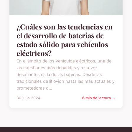
¿Cuáles son las tendencias en
el desarrollo de baterías de
estado sólido para vehículos
eléctricos?
En el ámbito de los vehículos eléctricos, una de
las cuestiones más debatidas y a su vez
desafiantes es la de las baterías. Desde las
tradicionales de litio-ion hasta las más actuales y
prometedoras d...
30 julio 2024
6 min de lectura →