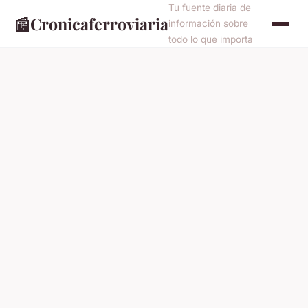
Tu fuente diaria de
📰
Cronicaferroviaria
información sobre
todo lo que importa