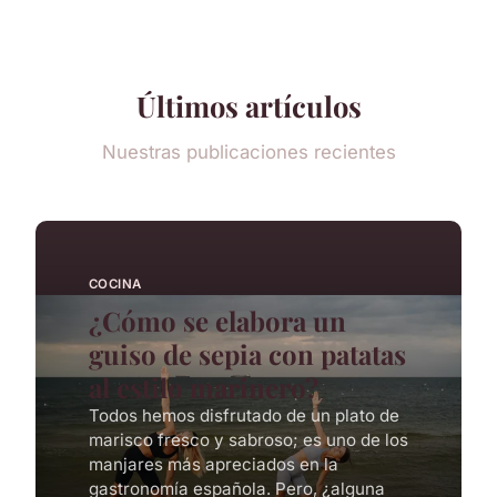
Últimos artículos
Nuestras publicaciones recientes
COCINA
¿Cómo se elabora un
guiso de sepia con patatas
al estilo marinero?
Todos hemos disfrutado de un plato de
marisco fresco y sabroso; es uno de los
manjares más apreciados en la
gastronomía española. Pero, ¿alguna