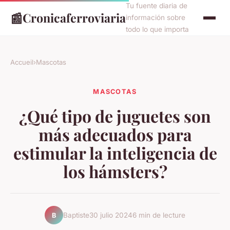
Tu fuente diaria de
📰
Cronicaferroviaria
información sobre
todo lo que importa
Accueil
›
Mascotas
MASCOTAS
¿Qué tipo de juguetes son
más adecuados para
estimular la inteligencia de
los hámsters?
Baptiste
30 julio 2024
6 min de lecture
B