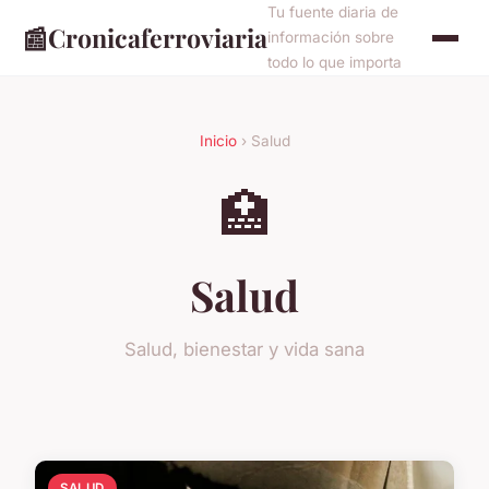
Tu fuente diaria de
📰
Cronicaferroviaria
información sobre
todo lo que importa
Inicio
› Salud
🏥
Salud
Salud, bienestar y vida sana
SALUD