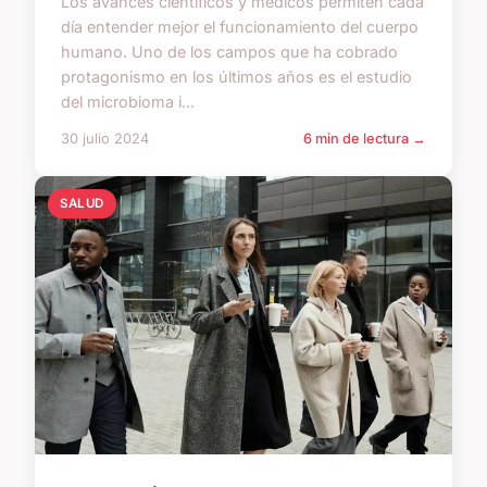
Los avances científicos y médicos permiten cada
día entender mejor el funcionamiento del cuerpo
humano. Uno de los campos que ha cobrado
protagonismo en los últimos años es el estudio
del microbioma i...
30 julio 2024
6 min de lectura →
SALUD