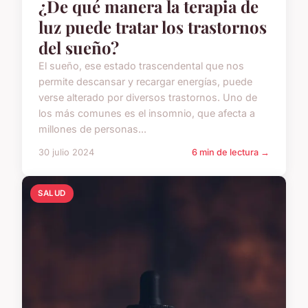
¿De qué manera la terapia de
luz puede tratar los trastornos
del sueño?
El sueño, ese estado trascendental que nos
permite descansar y recargar energías, puede
verse alterado por diversos trastornos. Uno de
los más comunes es el insomnio, que afecta a
millones de personas...
30 julio 2024
6 min de lectura →
SALUD