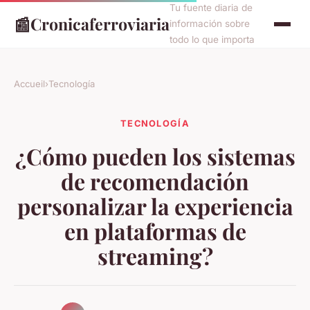
Tu fuente diaria de
📰
Cronicaferroviaria
información sobre
todo lo que importa
Accueil
›
Tecnología
TECNOLOGÍA
¿Cómo pueden los sistemas
de recomendación
personalizar la experiencia
en plataformas de
streaming?